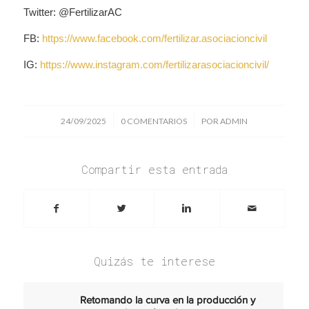
Twitter: @FertilizarAC
FB:
https://www.facebook.com/fertilizar.asociacioncivil
IG:
https://www.instagram.com/fertilizarasociacioncivil/
/
/
24/09/2025
0 COMENTARIOS
POR
ADMIN
Compartir esta entrada
Quizás te interese
Retomando la curva en la producción y