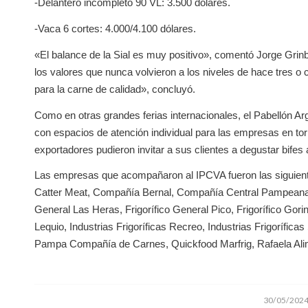
-Delantero incompleto 90 VL: 3.500 dólares.
-Vaca 6 cortes: 4.000/4.100 dólares.
«El balance de la Sial es muy positivo», comentó Jorge Grin
los valores que nunca volvieron a los niveles de hace tres 
para la carne de calidad», concluyó.
Como en otras grandes ferias internacionales, el Pabellón A
con espacios de atención individual para las empresas en tor
exportadores pudieron invitar a sus clientes a degustar bifes 
Las empresas que acompañaron al IPCVA fueron las siguiente
Catter Meat, Compañía Bernal, Compañía Central Pampeana, Eco
General Las Heras, Frigorífico General Pico, Frigorífico Gori
Lequio, Industrias Frigoríficas Recreo, Industrias Frigorífi
Pampa Compañía de Carnes, Quickfood Marfrig, Rafaela Alim
/
30/05/202