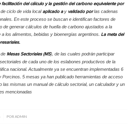
facilitación del cálculo y la gestión del carbono equivalente por
 de ciclo de vida local
y
las cadenas
aplicado a
validado por
onales. En este proceso se buscan e identifican factores de
vo de generar cálculos de huella de carbono ajustados a la
le a los alimentos, bebidas y bioenergías argentinos.
La meta del
esariales.
a de
), de las cuales podrán participar
Mesas Sectoriales (MS
ectoriales de cada uno de los eslabones productivos de la
ráfica nacional. Actualmente ya se encuentran implementadas 6
y Porcinos. 5 mesas ya han publicado herramientas de acceso
do las mismas un manual de cálculo sectorial, un calculador y un
tes mencionadas
4
POR
ADMIN