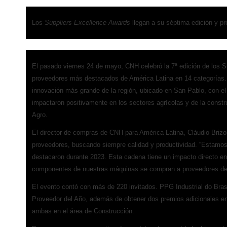
Los
Suppliers Excellence Awards
llegan a su séptima edición y pr
El pasado viernes 24 de mayo, CNH celebró la 7ª edición de los S
proveedores más destacados de América Latina en 14 categorías. L
innovación más grande de la región, ubicado en San Pablo, con el
impactaron positivamente en los sectores agrícolas y de la con
Agro.
El director de compras de CNH para América Latina, Cláudio Brizo
proveedores, buscando siempre calidad y productividad. “Estamo
destacaron durante 2023. Esta cadena tiene un impacto directo en 
componentes de nuestras máquinas se compran a proveedores de 
El evento contó con más de 220 invitados. PPG Industrial do Bras
Proveedor del Año, además de obtener dos premios adicionales en
ambas en el área de Construcción.