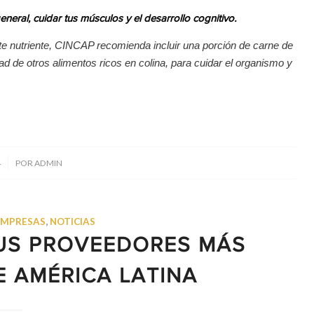
eral, cuidar tus músculos y el desarrollo cognitivo.
este nutriente, CINCAP recomienda incluir una porción de carne de
d de otros alimentos ricos en colina, para cuidar el organismo y
4
POR
ADMIN
EMPRESAS
,
NOTICIAS
US PROVEEDORES MÁS
 AMÉRICA LATINA