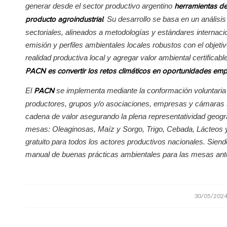
generar desde el sector productivo argentino
herramientas de 
. Su desarrollo se basa en un análisis
producto agroindustrial
sectoriales, alineados a metodologías y estándares internaci
emisión y perfiles ambientales locales robustos con el objeti
realidad productiva local y agregar valor ambiental certificab
PACN es convertir los retos climáticos en oportunidades empr
El
se implementa mediante la conformación voluntari
PACN
productores, grupos y/o asociaciones, empresas y cámaras s
cadena de valor asegurando la plena representatividad geog
mesas: Oleaginosas, Maíz y Sorgo, Trigo, Cebada, Lácteos 
gratuito para todos los actores productivos nacionales. Sien
manual de buenas prácticas ambientales para las mesas an
/
30/05/202