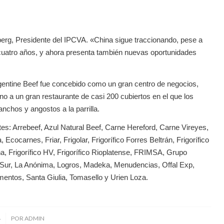
berg, Presidente del IPCVA. «China sigue traccionando, pese a
o cuatro años, y ahora presenta también nuevas oportunidades
rgentine Beef fue concebido como un gran centro de negocios,
no a un gran restaurante de casi 200 cubiertos en el que los
anchos y angostos a la parrilla.
s: Arrebeef, Azul Natural Beef, Carne Hereford, Carne Vireyes,
carnes, Friar, Frigolar, Frigorífico Forres Beltrán, Frigorífico
na, Frigorífico HV, Frigorífico Rioplatense, FRIMSA, Grupo
cas Sur, La Anónima, Logros, Madeka, Menudencias, Offal Exp,
entos, Santa Giulia, Tomasello y Urien Loza.
4
POR
ADMIN