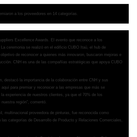
emiaron a los proveedores en 14 categorías.
uppliers Excellence Awards. El evento que reconoce a los
a ceremonia se realizó en el edificio CUBO Itaú, el hub de
 objetivo de reconocer a quienes más innovaron, buscaron mejoras e
strucción. CNH es una de las compañías estratégicas que apoya CUBO
n, destacó la importancia de la colaboración entre CNH y sus
s aquí para premiar y reconocer a las empresas que más se
la experiencia de nuestros clientes, ya que el 70% de los
nuestra región”, comentó.
il, multinacional proveedora de pinturas, fue reconocida como
 las categorías de Desarrollo de Producto y Relaciones Comerciales,