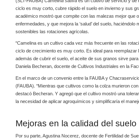
(SLT-FAUBA)
Camelina sativa
es un cultivo de servicio y d
ciclo es muy corto, cubre rápido el suelo en invierno y sus 
académico mostró que compite con las malezas mejor que otros 
enfermedades, y que mejora la ‘salud’ del suelo, haciéndol
sostenibles las rotaciones agrícolas.
“Camelina es un cultivo cada vez más frecuente en las rotaci
ciclo de crecimiento es muy corto. Es ideal para reemplazar
además de cubrir el suelo, el aceite de sus granos sirve para 
Daniela Becheran, docente de Cultivos Industriales en la F
En el marco de un convenio entre la FAUBA y Chacraservicios
(FAUBA). “Mientras que cultivos como la colza murieron con l
destacó Becheran. Y agregó que el cultivo mostró una toleran
la necesidad de aplicar agroquímicos y simplificaría el manej
Mejoras en la calidad del suelo
Por su parte, Agustina Nocerez, docente de Fertilidad de Suel