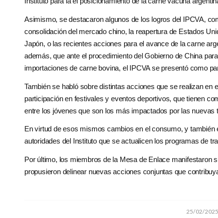
Instituto para la el posicionamiento de la carne vacuna argentin
Asimismo, se destacaron algunos de los logros del IPCVA, como 
consolidación del mercado chino, la reapertura de Estados Unid
Japón, o las recientes acciones para el avance de la carne arge
además, que ante el procedimiento del Gobierno de China para 
importaciones de carne bovina, el IPCVA se presentó como part
También se habló sobre distintas acciones que se realizan en 
participación en festivales y eventos deportivos, que tienen co
entre los jóvenes que son los más impactados por las nuevas
En virtud de esos mismos cambios en el consumo, y también en l
autoridades del Instituto que se actualicen los programas de t
Por último, los miembros de la Mesa de Enlace manifestaron su
propusieron delinear nuevas acciones conjuntas que contribuya
/
25/02/202