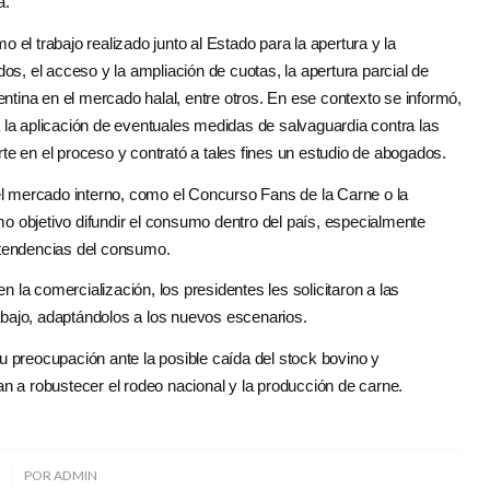
a.
el trabajo realizado junto al Estado para la apertura y la
os, el acceso y la ampliación de cuotas, la apertura parcial de
ntina en el mercado halal, entre otros. En ese contexto se informó,
la aplicación de eventuales medidas de salvaguardia contra las
e en el proceso y contrató a tales fines un estudio de abogados.
el mercado interno, como el Concurso Fans de la Carne o la
mo objetivo difundir el consumo dentro del país, especialmente
 tendencias del consumo.
a comercialización, los presidentes les solicitaron a las
rabajo, adaptándolos a los nuevos escenarios.
 preocupación ante la posible caída del stock bovino y
n a robustecer el rodeo nacional y la producción de carne.
5
POR
ADMIN