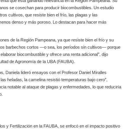
e renta que está ganando relevancia en la Región Pampeana. Su
granos se cosechan para producir biocombustibles. Un estudio
cultivos, que resiste bien el frío, las plagas y las
o menos denso y más poroso. Lo destacan para hacer más
ones de la Región Pampeana, ya que resiste bien el frío y su
 los barbechos cortos —o sea, los períodos sin cultivos— porque
elaborar biocombustible y ofrece una renta adicional”, dijo
acultad de Agronomía de la UBA (FAUBA).
, Daniela lideró ensayos con el Profesor Daniel Miralles
as heladas, la camelina resistió temperaturas bajo cero”,
cia notable al ataque de plagas y enfermedades, lo que reduciría
o.
os y Fertilización en la FAUBA, se enfocó en el impacto positivo