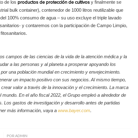
to de los
y finalmente se
productos de protección de cultivos
rial bulk container), contenedor de 1000 litros reutilizable que
 del 100% consumo de agua – su uso excluye el triple lavado
tosanitarios- y contaremos con la participación de Campo Limpio,
itosanitarios.
s campos de las ciencias de la vida de la atención médica y la
udar a las personas y al planeta a prosperar apoyando los
 por una población mundial en crecimiento y envejecimiento.
enerar un impacto positivo con sus negocios. Al mismo tiempo,
crear valor a través de la innovación y el crecimiento. La marca
el mundo. En el año fiscal 2022, el Grupo empleó a alrededor de
. Los gastos de investigación y desarrollo antes de partidas
ener más información, vaya a
www.bayer.com
.
5
POR
ADMIN