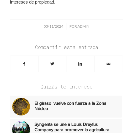
intereses de propiedad.
/
03/11/2024
POR
ADMIN
Compartir esta entrada
Quizás te interese
El girasol vuelve con fuerza a la Zona
Núcleo
Syngenta se une a Louis Dreyfus
Company para promover la agricultura