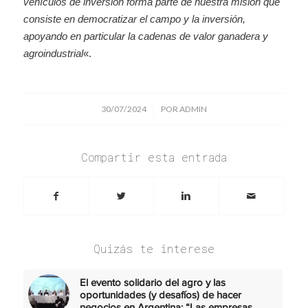
vehículos de inversión forma parte de nuestra misión que
consiste en democratizar el campo y la inversión,
apoyando en particular la cadenas de valor ganadera y
agroindustrial
«.
/
30/07/2024
POR
ADMIN
Compartir esta entrada
Quizás te interese
El evento solidario del agro y las
oportunidades (y desafíos) de hacer