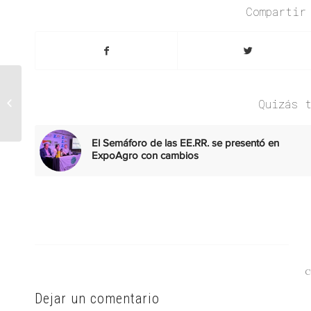
Compartir
Voytenco firmó con el
gobernador de La
Quizás 
Pampa un convenio
para promover el
trabajo...
El Semáforo de las EE.RR. se presentó en
ExpoAgro con cambios
C
Dejar un comentario