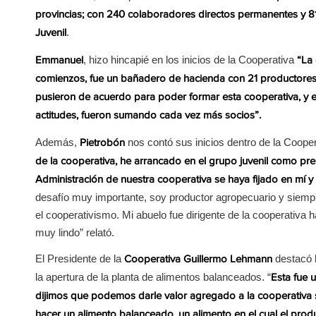
provincias; con 240 colaboradores directos permanentes y 8
.
Juvenil
, hizo hincapié en los inicios de la Cooperativa
Emmanuel
“La
comienzos, fue un bañadero de hacienda con 21 productores qu
pusieron de acuerdo para poder formar esta cooperativa, y e
actitudes, fueron sumando cada vez más socios”.
Además,
nos contó sus inicios dentro de la Cooper
Pietrobón
de la cooperativa, he arrancado en el grupo juvenil como pre
Administración de nuestra cooperativa se haya fijado en mí y
desafío muy importante, soy productor agropecuario y siempr
el cooperativismo. Mi abuelo fue dirigente de la cooperativa 
muy lindo” relató.
El Presidente de la
destacó l
Cooperativa Guillermo Lehmann
la apertura de la planta de alimentos balanceados. “
Esta fue 
dijimos que podemos darle valor agregado a la cooperativa s
hacer un alimento balanceado, un alimento en el cual el produ