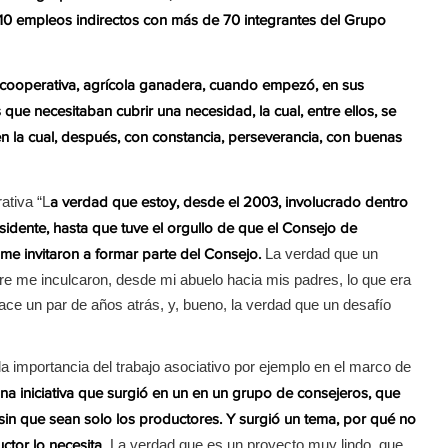
10 empleos indirectos con más de 70 integrantes del Grupo
 cooperativa, agrícola ganadera, cuando empezó, en sus
e necesitaban cubrir una necesidad, la cual, entre ellos, se
n la cual, después, con constancia, perseverancia, con buenas
ativa “L
a verdad que estoy, desde el 2003, involucrado dentro
sidente, hasta que tuve el orgullo de que el Consejo de
La verdad que un
 me invitaron a formar parte del Consejo.
e me inculcaron, desde mi abuelo hacia mis padres, lo que era
hace un par de años atrás, y, bueno, la verdad que un desafío
a importancia del trabajo asociativo por ejemplo en el marco de
una iniciativa que surgió en un en un grupo de consejeros, que
in que sean solo los productores. Y surgió un tema, por qué no
. La verdad que es un proyecto muy lindo, que
ctor lo necesita