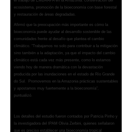
el trabajo de EMBRAPA en la Amazonia: conservación del
ecosistema, promoción de la bioeconomía con base forestal
y restauración de áreas degradadas.
Afirmó que la preocupación más importante es cómo la
bioeconomía puede ayudar al desarrollo sostenible de las
comunidades frente al desafío que plantea el cambio
climático. “Trabajamos no solo para contribuir a la mitigación
sino también a la adaptación, ya que el impacto del cambio
climático está cada vez más presente, como lo estamos
viendo hoy de manera dramática con la devastación
producida por las inundaciones en el estado de Río Grande
do Sul. Promovemos en la Amazonia prácticas sustentables
y apostamos muy fuertemente a la bioeconomía”,
puntualizó.
Bioeconomía adaptada al contexto
Los detalles del estudio fueron contados por Patricia Pinho y
la investigadora del IPAM Olivia Zerbini, quienes señalaron
que es preciso establecer una bioeconomía tropical