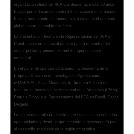
organización aliada del IICA que desde hace casi 30 años
trabaja por el desarrollo sostenible e inclusivo en el bosque
tropical más grande del mundo, pieza clave en el combate
global contra el cambio climático.
La presentación, hecha en la Representación del IICA en
Brasil, reunió en la capital de este país a referentes del
sector público y privado del ámbito agropecuario y
ambiental.
En el panel de apertura participaron la presidenta de la
Empresa Brasileña de Investigación Agropecuaria
(EMBRAPA), Silvia Massruhá: la Directora Adjunta del
Instituto de Investigación Ambiental de la Amazonia (IPAM),
Patrícia Pinho; y el Representante del IICA en Brasil, Gabriel
Delgado.
Luego se desarrolló un debate entre especialistas sobre las
oportunidades y desafíos que presenta la bioeconomía para
el desarrollo sostenible de la región amazónica.