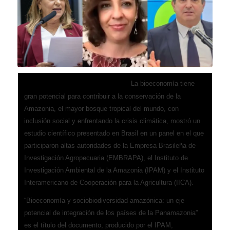
La bioeconomía tiene
Brasilia, 13 de mayo de 2024 (IICA) –
gran potencial para contribuir a la conservación de la
Amazonia, el mayor bosque tropical del mundo, con
inclusión social y enfrentando la crisis climática, mostró un
estudio científico presentado en Brasil en un panel en el que
participaron altas autoridades de la Empresa Brasileña de
Investigación Agropecuaria (EMBRAPA), el Instituto de
Investigación Ambiental de la Amazonia (IPAM) y el Instituto
Interamericano de Cooperación para la Agricultura (IICA).
“Bioeconomía y sociobiodiversidad amazónica: un eje
potencial de integración de los países de la Panamazonia”
es el título del documento, producido por el IPAM,