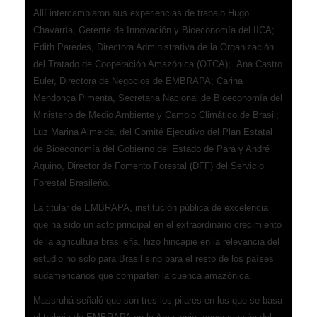
Allí intercambiaron sus experiencias de trabajo Hugo
Chavarría, Gerente de Innovación y Bioeconomía del IICA;
Edith Paredes, Directora Administrativa de la Organización
del Tratado de Cooperación Amazónica (OTCA); Ana Castro
Euler, Directora de Negocios de EMBRAPA; Carina
Mendonça Pimenta, Secretaria Nacional de Bioeconomía del
Ministerio de Medio Ambiente y Cambio Climático de Brasil;
Luz Marina Almeida, del Comité Ejecutivo del Plan Estatal
de Bioeconomía del Gobierno del Estado de Pará y André
Aquino, Director de Fomento Forestal (DFF) del Servicio
Forestal Brasileño.
La titular de EMBRAPA, institución pública de excelencia
que ha sido un acto principal en el extraordinario crecimiento
de la agricultura brasileña, hizo hincapié en la relevancia del
estudio no solo para Brasil sino para el resto de los países
sudamericanos que comparten la cuenca amazónica.
Massruhá señaló que son tres los pilares en los que se basa