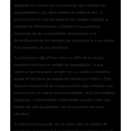
adaptada al contexto de la Amazonia, que enfrente las
desigualdades y los altos niveles de pobreza. Así, la
bioeconomía es una herramienta que puede contribuir a
combatir la deforestación, a fortalecer las prácticas
milenarias de las comunidades amazónicas, a la
diversificación de los métodos de producción y a un reparto
más equitativo de los beneficios.
“La Amazonia –dijo Pinho- tiene un 40% de su actual
superficie boscosa en estado de degradación, lo que
significa que no puede cumplir con su valioso e histórico
aporte en términos de regulación climática e hídrica. Esto
refuerza el potencial de la bioeconomía para contribuir a la
construcción de una Amazonia protegida, en la que pueblos
indígenas y comunidades tradicionales puedan tener sus
modos de vida asegurados, en un escenario de crisis
climática”.
“La bioeconomía puede ser el motor para un cambio de