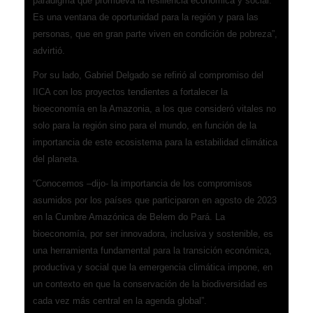
paradigma que promueva la resiliencia económica y social.
Es una ventana de oportunidad para la región y para las
personas, que en gran parte viven en condición de pobreza”,
advirtió.
Por su lado, Gabriel Delgado se refirió al compromiso del
IICA con los proyectos tendientes a fortalecer la
bioeconomía en la Amazonia, a los que consideró vitales no
solo para la región sino para el mundo, en función de la
importancia de este ecosistema para la estabilidad climática
del planeta.
“Conocemos –dijo- la importancia de los compromisos
asumidos por los países que participaron en agosto de 2023
en la Cumbre Amazónica de Belem do Pará. La
bioeconomía, por ser innovadora, inclusiva y sostenible, es
una herramienta fundamental para la transición económica,
productiva y social que la emergencia climática impone, en
un contexto en que la conservación de la biodiversidad es
cada vez más central en la agenda global”.