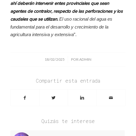
ahí deberán intervenir entes provinciales que sean
agentes de contralor, respecto de las perforaciones y los
El uso racional del agua es
caudales que se utilizan.
fundamental para el desarrollo y crecimiento de la
agricultura intensiva y extensiva
”.
/
18/02/2025
POR
ADMIN
Compartir esta entrada
Quizás te interese