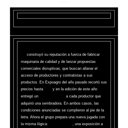
Carmen de Areco, mayo de 2026. Grupo
construyó su reputación a fuerza de fabricar
GR
maquinaria de calidad y de lanzar propuestas
comerciales disruptivas, que buscan allanar el
acceso de productores y contratistas a sus
productos. En Expoagro del año pasado recortó sus
precios hasta
y en la edición de este año
42%
entregó un
a cada productor que
tractor sin cargo
adquirió una sembradora. En ambos casos, las
condiciones anunciadas se cumplieron al pie de la
letra. Ahora el grupo prepara una nueva jugada con
la misma lógica:
, una exposición a
AGRO-TD 360