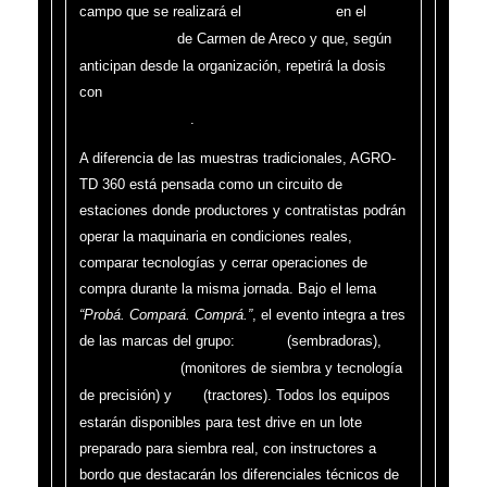
campo que se realizará el
en el
10 y 11 de junio
de Carmen de Areco y que, según
Predio PT Farm
anticipan desde la organización, repetirá la dosis
con
precios irrepetibles en lo que resta del año para
.
las unidades 0 km
A diferencia de las muestras tradicionales, AGRO-
TD 360 está pensada como un circuito de
estaciones donde productores y contratistas podrán
operar la maquinaria en condiciones reales,
comparar tecnologías y cerrar operaciones de
compra durante la misma jornada. Bajo el lema
“Probá. Compará. Comprá.”
, el evento integra a tres
de las marcas del grupo:
(sembradoras),
Indecar
(monitores de siembra y tecnología
VAF Electrónica
de precisión) y
(tractores). Todos los equipos
Bull
estarán disponibles para test drive en un lote
preparado para siembra real, con instructores a
bordo que destacarán los diferenciales técnicos de