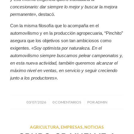
concesionario: dar siempre lo mejor y buscar la mejora
permanente»
, destacó.
Con la misma filosofía que lo acompaña en el
automovilismo y en la producción agropecuaria, “Pinchito”
asegura que los objetivos son tan ambiciosos como
exigentes.
«Soy optimista por naturaleza. En el
automovilismo siempre buscamos pelear campeonatos y,
en esta nueva actividad, también queremos alcanzar el
máximo nivel en ventas, en servicio y seguir creciendo
junto a los productores».
/
/
03/07/2026
0 COMENTARIOS
POR
ADMIN
AGRICULTURA
,
EMPRESAS
,
NOTICIAS