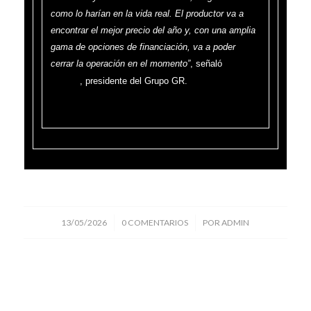
como lo harían en la vida real. El productor va a
encontrar el mejor precio del año y, con una amplia
gama de opciones de financiación, va a poder
cerrar la operación en el momento”
, señaló
Gastón
, presidente del Grupo GR.
Ricardo
/
/
13/05/2026
0 COMENTARIOS
POR
ADMIN