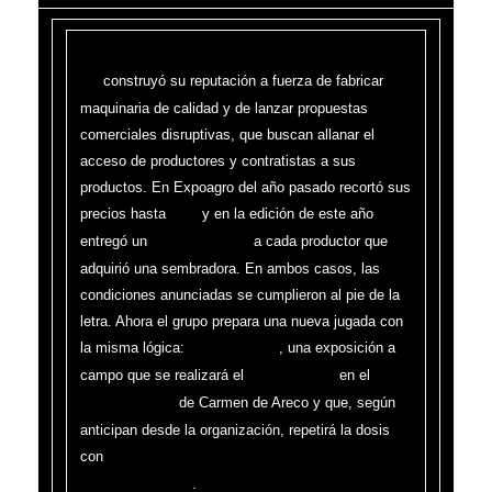
Carmen de Areco, mayo de 2026. Grupo
construyó su reputación a fuerza de fabricar
GR
maquinaria de calidad y de lanzar propuestas
comerciales disruptivas, que buscan allanar el
acceso de productores y contratistas a sus
productos. En Expoagro del año pasado recortó sus
precios hasta
y en la edición de este año
42%
entregó un
a cada productor que
tractor sin cargo
adquirió una sembradora. En ambos casos, las
condiciones anunciadas se cumplieron al pie de la
letra. Ahora el grupo prepara una nueva jugada con
la misma lógica:
, una exposición a
AGRO-TD 360
campo que se realizará el
en el
10 y 11 de junio
de Carmen de Areco y que, según
Predio PT Farm
anticipan desde la organización, repetirá la dosis
con
precios irrepetibles en lo que resta del año para
.
las unidades 0 km