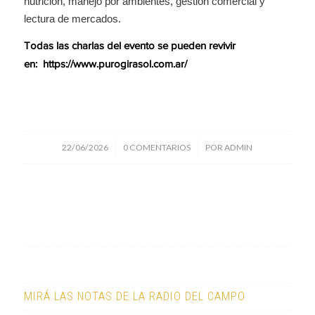
nutrición, manejo por ambientes, gestión comercial y
lectura de mercados.
Todas las charlas del evento se pueden revivir
en:
https://www.purogirasol.com.ar/
/
/
22/06/2026
0 COMENTARIOS
POR
ADMIN
MIRÁ LAS NOTAS DE LA RADIO DEL CAMPO