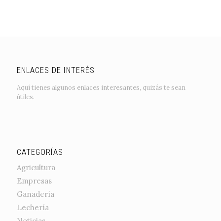
ENLACES DE INTERÉS
Aquí tienes algunos enlaces interesantes, quizás te sean
útiles.
CATEGORÍAS
Agricultura
Empresas
Ganadería
Lechería
Noticias