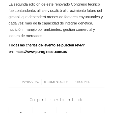
La segunda edición de este renovado Congreso técnico
fue contundente: allí se visualizó el crecimiento futuro del
girasol, que dependerá menos de factores coyunturales y
cada vez más de la capacidad de integrar genética,
nutrición, manejo por ambientes, gestión comercial y
lectura de mercados.
Todas las charlas del evento se pueden revivir
en:
https://www.purogirasol.com.ar/
/
/
22/06/2026
0 COMENTARIOS
POR
ADMIN
Compartir esta entrada