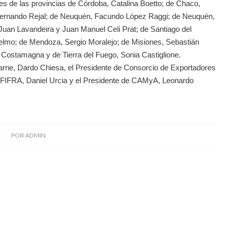
de las provincias de Córdoba, Catalina Boetto; de Chaco,
Fernando Rejal; de Neuquén, Facundo López Raggi; de Neuquén,
Juan Lavandeira y Juan Manuel Celi Prat; de Santiago del
selmo; de Mendoza, Sergio Moralejo; de Misiones, Sebastián
l Costamagna y de Tierra del Fuego, Sonia Castiglione.
rne, Dardo Chiesa, el Presidente de Consorcio de Exportadores
e FIFRA, Daniel Urcia y el Presidente de CAMyA, Leonardo
2
POR
ADMIN