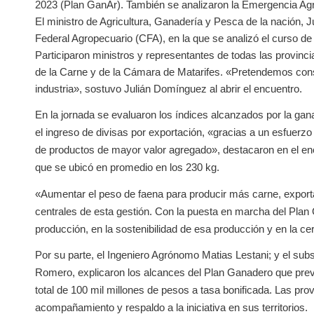
2023 (Plan GanAr). También se analizaron la Emergencia Agr
El ministro de Agricultura, Ganadería y Pesca de la nación
Federal Agropecuario (CFA), en la que se analizó el curso de 
Participaron ministros y representantes de todas las provinc
de la Carne y de la Cámara de Matarifes. «Pretendemos constru
industria», sostuvo Julián Domínguez al abrir el encuentro.
En la jornada se evaluaron los índices alcanzados por la ga
el ingreso de divisas por exportación, «gracias a un esfuerzo
de productos de mayor valor agregado», destacaron en el enc
que se ubicó en promedio en los 230 kg.
«Aumentar el peso de faena para producir más carne, export
centrales de esta gestión. Con la puesta en marcha del Plan
producción, en la sostenibilidad de esa producción y en la ce
Por su parte, el Ingeniero Agrónomo Matias Lestani; y el su
Romero, explicaron los alcances del Plan Ganadero que prevé 
total de 100 mil millones de pesos a tasa bonificada. Las pr
acompañamiento y respaldo a la iniciativa en sus territorios.