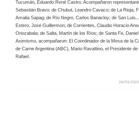
Tucumán, Eduardo René Castro. Acompañaron representantes 
Sebastián Bravo; de Chubut, Leandro Cavaco; de La Rioja, 
Amalia Sapag; de Río Negro, Carlos Banacloy; de San Luis, 
Estero, José Guillermon; de Corrientes, Claudio Horacio An
Oriozabala; de Salta, Martín de los Ríos; de Santa Fe, Danie
Asimismo, acompañaron: El Coordinador de la Mesa de la Ca
de Carne Argentina (ABC), Mario Ravattino, el Presidente d
Rafael.
/
26/01/202