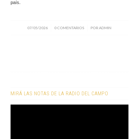
país.
/
/
07/05/2026
0 COMENTARIOS
POR
ADMIN
MIRÁ LAS NOTAS DE LA RADIO DEL CAMPO