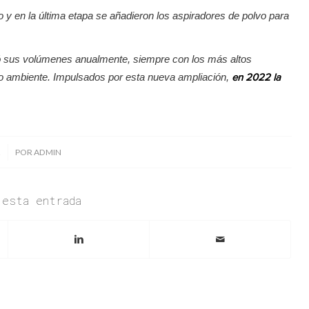
 y en la última etapa se añadieron los aspiradores de polvo para
 sus volúmenes anualmente, siempre con los más altos
io ambiente. Impulsados por esta nueva ampliación,
en 2022 la
2
POR
ADMIN
 esta entrada