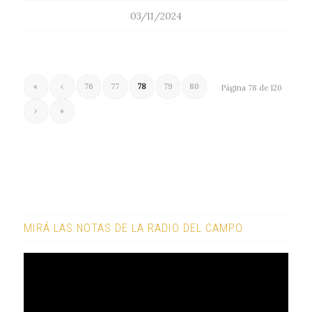
03/11/2024
«
‹
76
77
78
79
80
Página 78 de 120
›
»
MIRÁ LAS NOTAS DE LA RADIO DEL CAMPO