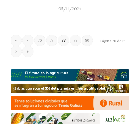
05/11/2024
«
‹
76
77
78
79
80
Página 78 de 121
›
»