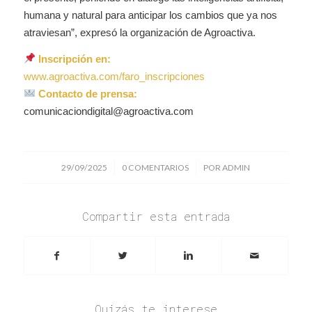
humana y natural para anticipar los cambios que ya nos
atraviesan”,
expresó la organización de Agroactiva.
Inscripción en:
www.agroactiva.com/faro_inscripciones
Contacto de prensa:
comunicaciondigital@agroactiva.com
/
/
29/09/2025
0 COMENTARIOS
POR
ADMIN
Compartir esta entrada
Quizás te interese