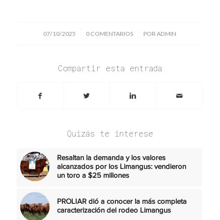
/
/
07/10/2025
0 COMENTARIOS
POR
ADMIN
Compartir esta entrada
Quizás te interese
Resaltan la demanda y los valores
alcanzados por los Limangus: vendieron
un toro a $25 millones
PROLIAR dió a conocer la más completa
caracterización del rodeo Limangus