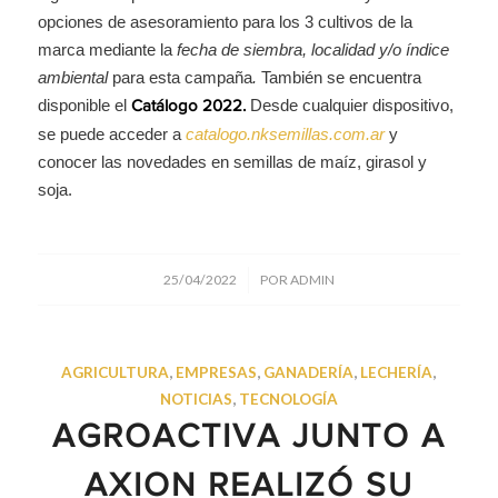
opciones de asesoramiento para los 3 cultivos de la
marca mediante la
fecha de siembra, localidad y/o índice
ambiental
para esta campaña
.
También se encuentra
disponible el
Desde cualquier dispositivo,
Catálogo 2022.
se puede acceder a
catalogo.nksemillas.com.ar
y
conocer las novedades en semillas de maíz, girasol y
soja.
/
25/04/2022
POR
ADMIN
AGRICULTURA
,
EMPRESAS
,
GANADERÍA
,
LECHERÍA
,
NOTICIAS
,
TECNOLOGÍA
AGROACTIVA JUNTO A
AXION REALIZÓ SU