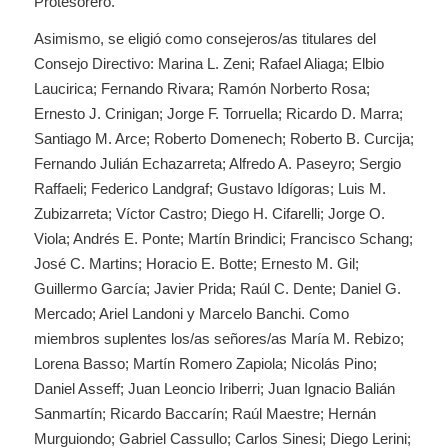
Protesorero.
Asimismo, se eligió como consejeros/as titulares del
Consejo Directivo: Marina L. Zeni; Rafael Aliaga; Elbio
Laucirica; Fernando Rivara; Ramón Norberto Rosa;
Ernesto J. Crinigan; Jorge F. Torruella; Ricardo D. Marra;
Santiago M. Arce; Roberto Domenech; Roberto B. Curcija;
Fernando Julián Echazarreta; Alfredo A. Paseyro; Sergio
Raffaeli; Federico Landgraf; Gustavo Idígoras; Luis M.
Zubizarreta; Víctor Castro; Diego H. Cifarelli; Jorge O.
Viola; Andrés E. Ponte; Martín Brindici; Francisco Schang;
José C. Martins; Horacio E. Botte; Ernesto M. Gil;
Guillermo García; Javier Prida; Raúl C. Dente; Daniel G.
Mercado; Ariel Landoni y Marcelo Banchi. Como
miembros suplentes los/as señores/as María M. Rebizo;
Lorena Basso; Martín Romero Zapiola; Nicolás Pino;
Daniel Asseff; Juan Leoncio Iriberri; Juan Ignacio Balián
Sanmartín; Ricardo Baccarín; Raúl Maestre; Hernán
Murguiondo; Gabriel Cassullo; Carlos Sinesi; Diego Lerini;