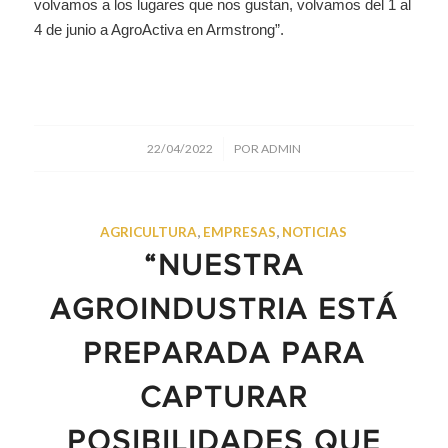
volvamos a los lugares que nos gustan, volvamos del 1 al
4 de junio a AgroActiva en Armstrong”.
/
22/04/2022
POR
ADMIN
AGRICULTURA
,
EMPRESAS
,
NOTICIAS
“NUESTRA
AGROINDUSTRIA ESTÁ
PREPARADA PARA
CAPTURAR
POSIBILIDADES QUE