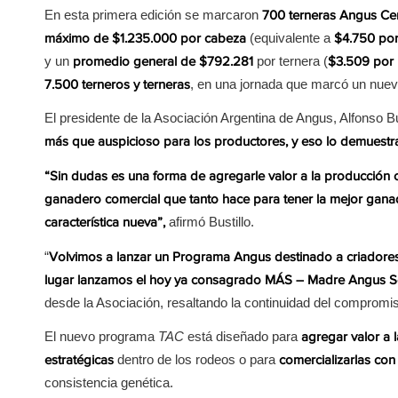
En esta primera edición se marcaron
700 terneras Angus Cer
(equivalente a
máximo de $1.235.000 por cabeza
$4.750 por
y un
por ternera (
promedio general de $792.281
$3.509 por 
, en una jornada que marcó un nuevo
7.500 terneros y terneras
El presidente de la Asociación Argentina de Angus, Alfonso Bu
más que auspicioso para los productores, y eso lo demuestra
“Sin dudas es una forma de agregarle valor a la producción 
ganadero comercial que tanto hace para tener la mejor ganad
afirmó Bustillo.
característica nueva”,
“
Volvimos a lanzar un Programa Angus destinado a criadore
lugar lanzamos el hoy ya consagrado MÁS – Madre Angus Se
desde la Asociación, resaltando la continuidad del compromiso
El nuevo programa
TAC
está diseñado para
agregar valor a 
dentro de los rodeos o para
estratégicas
comercializarlas con
consistencia genética.