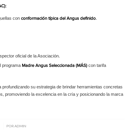
AC):
quellas con
.
conformación típica del Angus definido
nspector oficial de la Asociación.
al programa
con tarifa
Madre Angus Seleccionada (MÁS)
úa profundizando su estrategia de brindar herramientas concretas
, promoviendo la excelencia en la cría y posicionando la marca
5
POR
ADMIN