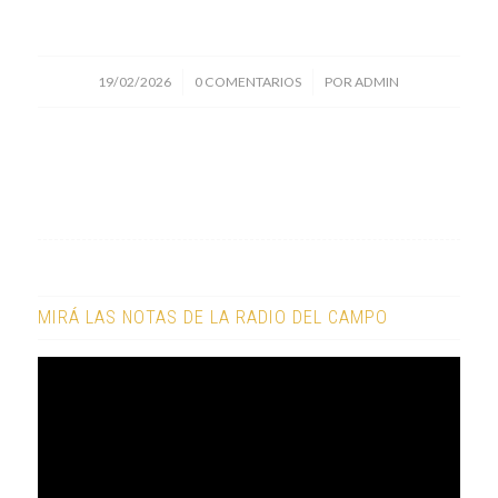
/
/
19/02/2026
0 COMENTARIOS
POR
ADMIN
MIRÁ LAS NOTAS DE LA RADIO DEL CAMPO