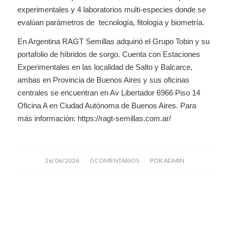
experimentales y 4 laboratorios multi-especies donde se
evalúan parámetros de tecnología, fitología y biometría.
En Argentina RAGT Semillas adquirió el Grupo Tobin y su
portafolio de híbridos de sorgo. Cuenta con Estaciones
Experimentales en las localidad de Salto y Balcarce,
ambas en Provincia de Buenos Aires y sus oficinas
centrales se encuentran en Av Libertador 6966 Piso 14
Oficina A en Ciudad Autónoma de Buenos Aires. Para
más información: https://ragt-semillas.com.ar/
/
/
26/06/2026
0 COMENTARIOS
POR
ADMIN