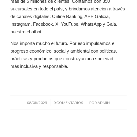
más de 5 millones de clientes. Contamos con 350
sucursales en todo el país, y brindamos atención a través
de canales digitales: Online Banking, APP Galicia,
Instagram, Facebook, X, YouTube, WhatsApp y Gala,
nuestro chatbot.
Nos importa mucho el futuro. Por eso impulsamos el
progreso económico, social y ambiental con políticas,
prácticas y productos que construyan una sociedad
más inclusiva y responsable.
/
/
08/08/2025
0 COMENTARIOS
POR
ADMIN