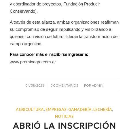
y coordinador de proyectos, Fundación Producir
Conservando).
A través de esta alianza, ambas organizaciones reafirman
su compromiso de seguir impulsando y visibilizando a
quienes, con visión de futuro, lideran la transformación del
campo argentino.
Para conocer más e inscribirse ingresar a:
www.premioagro.com.ar
/
/
04/08/2026
0 COMENTARIOS
POR
ADMIN
AGRICULTURA
,
EMPRESAS
,
GANADERÍA
,
LECHERÍA
,
NOTICIAS
ABRIÓ LA INSCRIPCIÓN