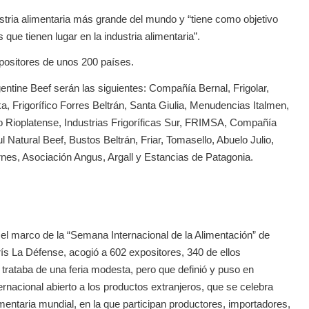
ustria alimentaria más grande del mundo y “tiene como objetivo
que tienen lugar en la industria alimentaria”.
positores de unos 200 países.
tine Beef serán las siguientes: Compañía Bernal, Frigolar,
a, Frigorífico Forres Beltrán, Santa Giulia, Menudencias Italmen,
co Rioplatense, Industrias Frigoríficas Sur, FRIMSA, Compañía
Natural Beef, Bustos Beltrán, Friar, Tomasello, Abuelo Julio,
rnes, Asociación Angus, Argall y Estancias de Patagonia.
 el marco de la “Semana Internacional de la Alimentación” de
s La Défense, acogió a 602 expositores, 340 de ellos
 trataba de una feria modesta, pero que definió y puso en
ernacional abierto a los productos extranjeros, que se celebra
imentaria mundial, en la que participan productores, importadores,