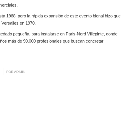
merciales.
sta 1968, pero la rápida expansión de este evento bienal hizo que
de Versalles en 1970.
uedado pequeña, para instalarse en Paris-Nord Villepinte, donde
años más de 90.000 profesionales que buscan concretar
4
POR
ADMIN