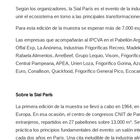
Según los organizadores, la Sial París es el evento de la ind
unir el ecosistema en torno a las principales transformaciones 
Para esta edición de la muestra se esperan más de 7.000 ex
Las empresas que acompañarán al IPCVA en el Pabellón Argen
Offal Exp, La Anónima, Industrias Frigoríficas Recreo, Madek
Rafaela Alimentos, ArreBeef, Grupo Lequio, Visom, Frigorífi
Central Pampeana, APEA, Urien Loza, Frigorífico Gorina, Azul 
Euro, Conallison, Quickfood, Frigorífico General Pico, Ecoca
Sobre la Sial París
La primera edición de la muestra se llevó a cabo en 1964, en
Europa. En esa ocasión, el centro de congresos CNIT de Parí
extranjeros, repartidos en 27 pabellones sobre 13.000 m². Se
práctica los principios fundamentales del evento: un salón int
cada dos años en París. Una cita ineludible de la industria al