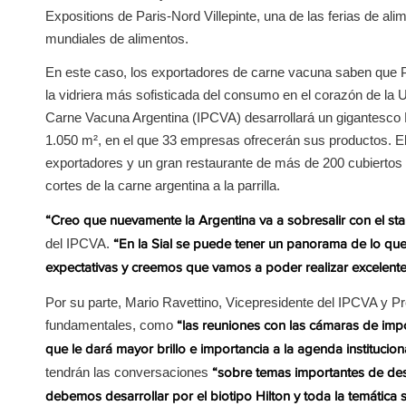
Expositions de Paris-Nord Villepinte, una de las ferias de a
mundiales de alimentos.
En este caso, los exportadores de carne vacuna saben que Pa
la vidriera más sofisticada del consumo en el corazón de la 
Carne Vacuna Argentina (IPCVA) desarrollará un gigantesco P
1.050 m², en el que 33 empresas ofrecerán sus productos. El 
exportadores y un gran restaurante de más de 200 cubiertos e
cortes de la carne argentina a la parrilla.
“Creo que nuevamente la Argentina va a sobresalir con el st
del IPCVA.
“En la Sial se puede tener un panorama de lo qu
expectativas y creemos que vamos a poder realizar excelent
Por su parte, Mario Ravettino, Vicepresidente del IPCVA y 
fundamentales, como
“las reuniones con las cámaras de imp
que le dará mayor brillo e importancia a la agenda institucion
tendrán las conversaciones
“sobre temas importantes de desa
debemos desarrollar por el biotipo Hilton y toda la temática 