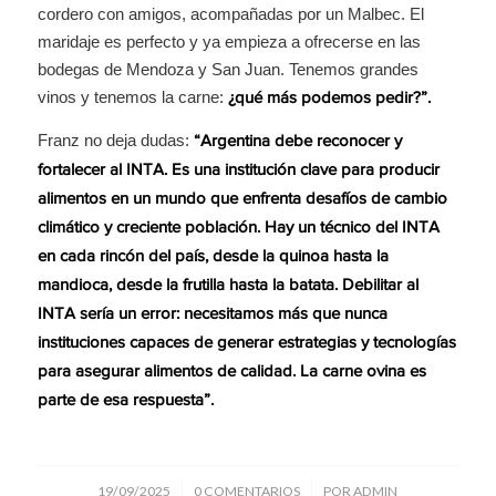
cordero con amigos, acompañadas por un Malbec. El
maridaje es perfecto y ya empieza a ofrecerse en las
bodegas de Mendoza y San Juan. Tenemos grandes
vinos y tenemos la carne:
¿qué más podemos pedir?”.
Franz no deja dudas:
“Argentina debe reconocer y
fortalecer al INTA. Es una institución clave para producir
alimentos en un mundo que enfrenta desafíos de cambio
climático y creciente población. Hay un técnico del INTA
en cada rincón del país, desde la quinoa hasta la
mandioca, desde la frutilla hasta la batata. Debilitar al
INTA sería un error: necesitamos más que nunca
instituciones capaces de generar estrategias y tecnologías
para asegurar alimentos de calidad. La carne ovina es
parte de esa respuesta”.
/
/
19/09/2025
0 COMENTARIOS
POR
ADMIN