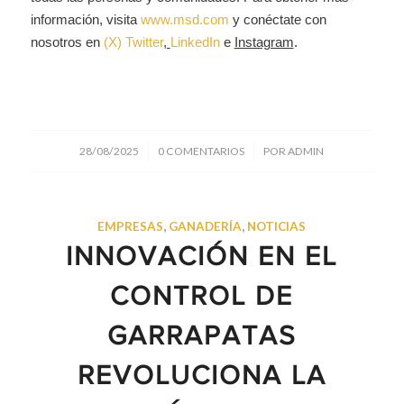
información, visita
www.msd.com
y conéctate con
nosotros en
(X) Twitter
,
LinkedIn
e
Instagram
.
/
/
28/08/2025
0 COMENTARIOS
POR
ADMIN
EMPRESAS
,
GANADERÍA
,
NOTICIAS
INNOVACIÓN EN EL
CONTROL DE
GARRAPATAS
REVOLUCIONA LA