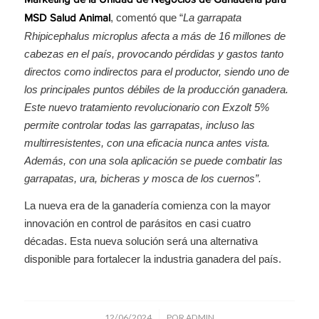
Marketing de la Unidad de Negocios de Ganadería para
, comentó que “
La garrapata
MSD Salud Animal
Rhipicephalus microplus afecta a más de 16 millones de
cabezas en el país, provocando pérdidas y gastos tanto
directos como indirectos para el productor, siendo uno de
los principales puntos débiles de la producción ganadera.
Este nuevo tratamiento revolucionario con Exzolt 5%
permite controlar todas las garrapatas, incluso las
multirresistentes, con una eficacia nunca antes vista.
Además, con una sola aplicación se puede combatir las
garrapatas, ura, bicheras y mosca de los cuernos”.
La nueva era de la ganadería comienza con la mayor
innovación en control de parásitos en casi cuatro
décadas. Esta nueva solución será una alternativa
disponible para fortalecer la industria ganadera del país.
/
12/06/2024
POR
ADMIN