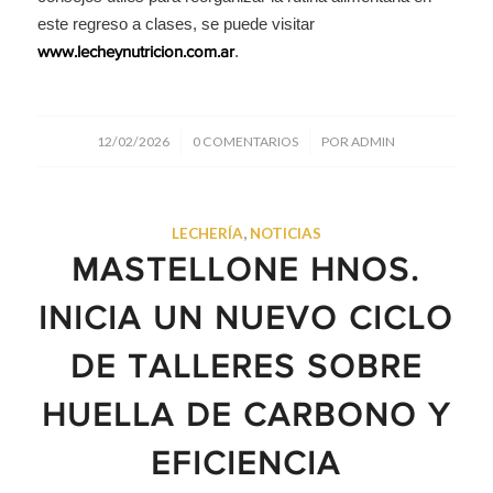
este regreso a clases, se puede visitar
.
www.lecheynutricion.com.ar
/
/
12/02/2026
0 COMENTARIOS
POR
ADMIN
LECHERÍA
,
NOTICIAS
MASTELLONE HNOS.
INICIA UN NUEVO CICLO
DE TALLERES SOBRE
HUELLA DE CARBONO Y
EFICIENCIA