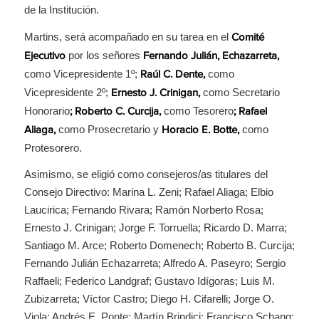
de la Institución.
Martins, será acompañado en su tarea en el
Comité
por los señores
Ejecutivo
Fernando
Julián,
Echazarreta,
como Vicepresidente 1º;
como
Raúl C. Dente,
Vicepresidente 2º;
como Secretario
Ernesto J. Crinigan,
Honorario
como Tesorero
; Roberto C. Curcija,
; Rafael
como Prosecretario y
como
Aliaga,
Horacio E. Botte,
Protesorero.
Asimismo, se eligió como consejeros/as titulares del
Consejo Directivo: Marina L. Zeni; Rafael Aliaga; Elbio
Laucirica; Fernando Rivara; Ramón Norberto Rosa;
Ernesto J. Crinigan; Jorge F. Torruella; Ricardo D. Marra;
Santiago M. Arce; Roberto Domenech; Roberto B. Curcija;
Fernando Julián Echazarreta; Alfredo A. Paseyro; Sergio
Raffaeli; Federico Landgraf; Gustavo Idígoras; Luis M.
Zubizarreta; Víctor Castro; Diego H. Cifarelli; Jorge O.
Viola; Andrés E. Ponte; Martín Brindici; Francisco Schang;