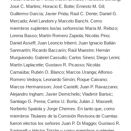
José C. Martins; Horacio E. Botte; Ernesto M. Gil;
Guillermo García; Javier Prida; Raúl C. Dente; Daniel G.
Mercado; Ariel Landoni y Marcelo Banchi. Como
miembros suplentes los/as señores/as María M. Rebizo;
Lorena Basso; Martín Romero Zapiola; Nicolás Pino;
Daniel Asseff; Juan Leoncio Iriberri; Juan Ignacio Balián
Sanmartín; Ricardo Baccarín; Raúl Maestre; Hernán
Murguiondo; Gabriel Cassullo; Carlos Sinesi; Diego Lerini;
Martín Laplacette; Gustavo R. Picasso; Nicolás
Carnaúba; Rubén O. Blanco; Marcos Uranga; Alfonso
Romero Vedoya; Leonardo Simón; Roque Caivano;
Marcos Hermansson; José Castelli; Juan P. Ravazzano;
Alejandro Ingham; Javier Demichelis; Vladimir Barisic;
Santiago G. Perea; Carlos U. Borla; Julián J. Maxwell;
Norberto Spatola y Jorge Chemes. En tanto que, como
miembros Titulares de la Comisión Revisora de Cuentas
fueron electos los señores Juan P. Di Maggio; Gustavo R.
Santarelli y Héctor Tristán y como miembros suplentes