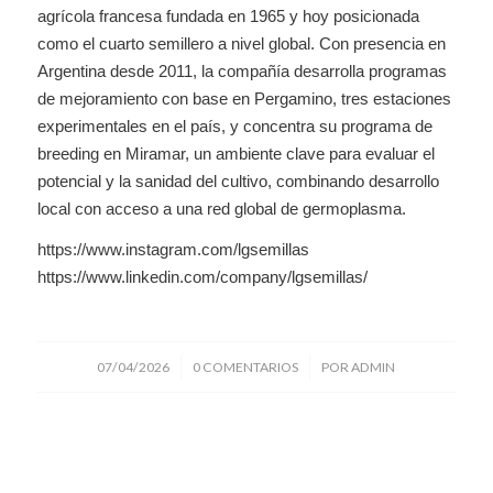
agrícola francesa fundada en 1965 y hoy posicionada
como el cuarto semillero a nivel global. Con presencia en
Argentina desde 2011, la compañía desarrolla programas
de mejoramiento con base en Pergamino, tres estaciones
experimentales en el país, y concentra su programa de
breeding en Miramar, un ambiente clave para evaluar el
potencial y la sanidad del cultivo, combinando desarrollo
local con acceso a una red global de germoplasma.
https://www.instagram.com/lgsemillas
https://www.linkedin.com/company/lgsemillas/
/
/
07/04/2026
0 COMENTARIOS
POR
ADMIN