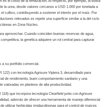
es el costo de la fertilización. Al respecto, por ejemplo, la Bolsa
de la urea, desde valores cercanos a USD 1.000 por tonelada a
el cultivo, contribuyendo a sostener el interés por el maíz. Por
uctores relevados es repetir una superficie similar a la del ciclo
hectáreas en Zona Núcleo.
ara aprovechar. Cuando coinciden buenas reservas de agua,
ompetitiva, la genética adquiere un rol central para capturar
a su portfolio comercial.
R 122) con tecnología Agrisure Viptera 3, desarrollado para
cial de rendimiento, buen comportamiento sanitario y una
e valoradas en planteos de alta productividad.
 118) que incorpora tecnología Clearfield junto con Agrisure
abilidad, además de ofrecer una herramienta de manejo diferencial
 de utilizar herbicidas imidazolinonas para el control de maíces