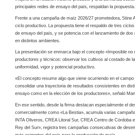
principales redes de ensayo del país, respaldan la propuesta.
Frente a una campaña de maíz 2026/27 prometedora, Stine Ar
ciclo productivo. La propuesta tiene el respaldo de tres cicl
de ensayo del país, y se potencia con el lanzamiento de dos 
en distintos ambientes.
La presentación se enmarca bajo el concepto «Imposible no m
productores y técnicos: observar los cultivos al costado de l
uniformidad, vigor y potencial productivo.
«El concepto resume algo que viene ocurriendo en el campo 
consolidar una trayectoria de resultados consistentes en disti
ensayo como en la elección de los productores», señaló Man
En ese sentido, desde la firma destacan especialmente el de
comercialmente como «La Bestia», acumula varias campañas
INTA Oliveros, CREA Litoral Sur, CREA Centro de Córdoba 
Rey del Sur», registra tres campañas consecutivas de dese
más exigentes del país para la producción de maíz.