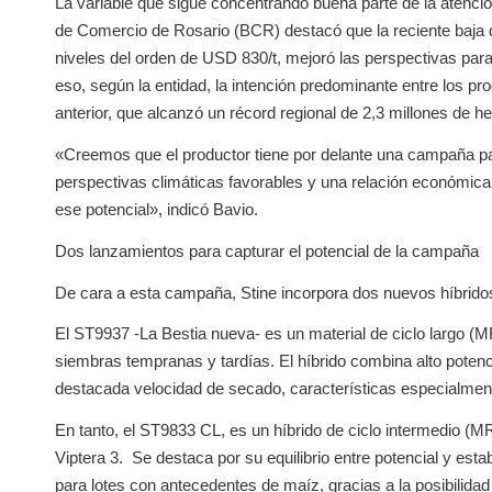
La variable que sigue concentrando buena parte de la atención 
de Comercio de Rosario (BCR) destacó que la reciente baja 
niveles del orden de USD 830/t, mejoró las perspectivas para 
eso, según la entidad, la intención predominante entre los prod
anterior, que alcanzó un récord regional de 2,3 millones de 
«Creemos que el productor tiene por delante una campaña p
perspectivas climáticas favorables y una relación económica c
ese potencial», indicó Bavio.
Dos lanzamientos para capturar el potencial de la campaña
De cara a esta campaña, Stine incorpora dos nuevos híbridos 
El ST9937 -La Bestia nueva- es un material de ciclo largo (M
siembras tempranas y tardías. El híbrido combina alto poten
destacada velocidad de secado, características especialment
En tanto, el ST9833 CL, es un híbrido de ciclo intermedio (MR
Viptera 3. Se destaca por su equilibrio entre potencial y est
para lotes con antecedentes de maíz, gracias a la posibilidad