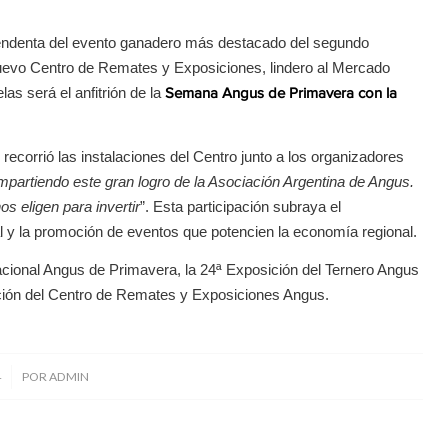
intendenta del evento ganadero más destacado del segundo
nuevo Centro de Remates y Exposiciones, lindero al Mercado
s será el anfitrión de la
Semana Angus de Primavera con la
y recorrió las instalaciones del Centro junto a los organizadores
mpartiendo este gran logro de la Asociación Argentina de Angus.
s eligen para invertir
”. Esta participación subraya el
al y la promoción de eventos que potencien la economía regional.
cional Angus de Primavera, la 24ª Exposición del Ternero Angus
ación del Centro de Remates y Exposiciones Angus.
4
POR
ADMIN