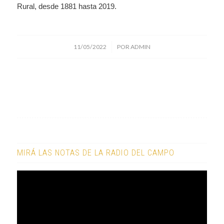
Rural, desde 1881 hasta 2019.
/
11/05/2022
POR
ADMIN
MIRÁ LAS NOTAS DE LA RADIO DEL CAMPO