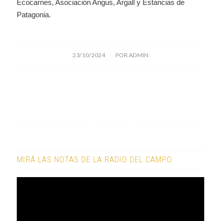
Ecocarnes, Asociación Angus, Argall y Estancias de
Patagonia.
/
23/10/2024
POR
ADMIN
MIRÁ LAS NOTAS DE LA RADIO DEL CAMPO