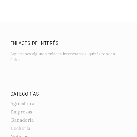
ENLACES DE INTERÉS
Aquí tienes algunos enlaces interesantes, quizás te sean
útiles.
CATEGORÍAS
Agricultura
Empresas
Ganadería
Lechería
Noticias