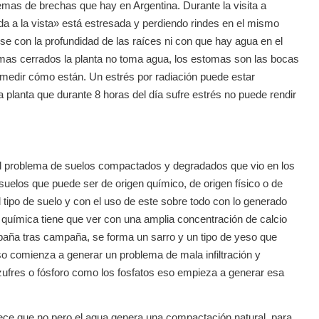
lemas de brechas que hay en Argentina. Durante la visita a
a a la vista» está estresada y perdiendo rindes en el mismo
 con la profundidad de las raíces ni con que hay agua en el
tomas cerrados la planta no toma agua, los estomas son las bocas
 medir cómo están. Un estrés por radiación puede estar
a planta que durante 8 horas del día sufre estrés no puede rendir
 al problema de suelos compactados y degradados que vio en los
suelos que puede ser de origen químico, de origen físico o de
l tipo de suelo y con el uso de este sobre todo con lo generado
n química tiene que ver con una amplia concentración de calcio
paña tras campaña, se forma un sarro y un tipo de yeso que
o comienza a generar un problema de mala infiltración y
 azufres o fósforo como los fosfatos eso empieza a generar esa
ece que no pero el agua genera una compactación natural, para