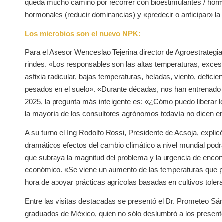
queda mucho camino por recorrer con bioestimulantes / hormo
hormonales (reducir dominancias) y «predecir o anticipar» la 
Los microbios son el nuevo NPK:
Para el Asesor Wenceslao Tejerina director de Agroestrategias
rindes. «Los responsables son las altas temperaturas, exce
asfixia radicular, bajas temperaturas, heladas, viento, deficie
pesados en el suelo». «
Durante décadas, nos han entrenado
2025, la pregunta más inteligente es: «¿Cómo puedo liberar l
la mayoría de los consultores agrónomos todavía no dicen en voz
A su turno el Ing Rodolfo Rossi, Presidente de Acsoja, explic
dramáticos efectos del cambio climático a nivel mundial pod
que subraya la magnitud del problema y la urgencia de encont
económico. «Se viene un aumento de las temperaturas que pr
hora de apoyar prácticas agrícolas basadas en cultivos toleran
Entre las visitas destacadas se presentó el Dr. Prometeo Sá
graduados de México, quien no sólo deslumbró a los present