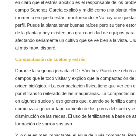
en claro que el estrés abiótico es el responsable de los prob
campo Sanchez García explicó y midió como una planta «lind
momento en que la están monitoreando. «No hay que quedarse
perfil. Puede la planta tener buenas raíces pero su tiene es
de la planta y hoy existen una gran cantidad de equipos para
afectando seriamente un cultivo que se ve bien a la vista. Un
al máximo», disparó.
Compactación de suelos y estrés:
Durante la segunda jornada el Dr Sánchez García se refirió
campos que le tocó visitar y explicó que la compactación de 
origen biológico. «La compactación física tiene que ver con e
por el tránsito reiterado de las maquinarias. La compactació
en algunos suelos y eso genera que, cuando se fertiliza cam
comienza a generar taponamiento de los poros del suelo y es
disminución de las raíces. El uso de fertilizantes a base de
formación de sarro» sostuvo.
Y lo que es más impactante, el agua de lluvia compacta. Par