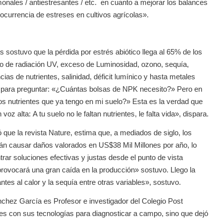
nales / antiestresantes / etc. en cuanto a mejorar los balances
ocurrencia de estreses en cultivos agrícolas».
 sostuvo que la pérdida por estrés abiótico llega al 65% de los
so de radiación UV, exceso de Luminosidad, ozono, sequía,
ncias de nutrientes, salinidad, déficit lumínico y hasta metales
 para preguntar: «¿Cuántas bolsas de NPK necesito?» Pero en
os nutrientes que ya tengo en mi suelo?» Esta es la verdad que
 alta: A tu suelo no le faltan nutrientes, le falta vida», dispara.
ó que la revista Nature, estima que, a mediados de siglo, los
rán causar daños valorados en US$38 Mil Millones por año, lo
rar soluciones efectivas y justas desde el punto de vista
ovocará una gran caída en la producción» sostuvo. Llego la
tes al calor y la sequía entre otras variables», sostuvo.
nchez García es Profesor e investigador del Colegio Post
es con sus tecnologías para diagnosticar a campo, sino que dejó