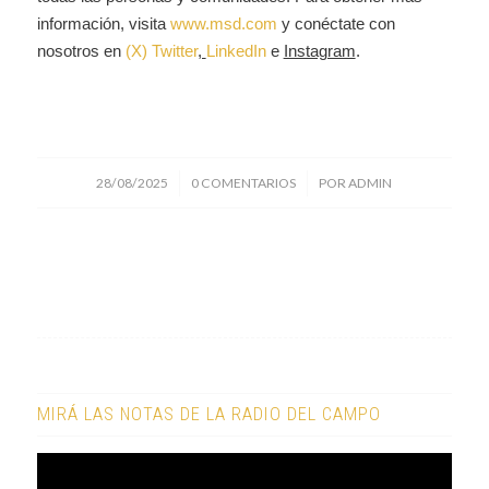
información, visita
www.msd.com
y conéctate con
nosotros en
(X) Twitter
,
LinkedIn
e
Instagram
.
/
/
28/08/2025
0 COMENTARIOS
POR
ADMIN
MIRÁ LAS NOTAS DE LA RADIO DEL CAMPO