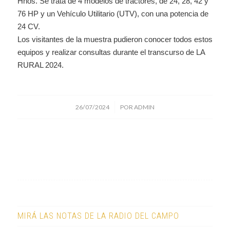
Hnos. Se trata de 4 modelos de tractores, de 24, 28, 42 y
76 HP y un Vehículo Utilitario (UTV), con una potencia de
24 CV.
Los visitantes de la muestra pudieron conocer todos estos
equipos y realizar consultas durante el transcurso de LA
RURAL 2024.
/
26/07/2024
POR
ADMIN
MIRÁ LAS NOTAS DE LA RADIO DEL CAMPO