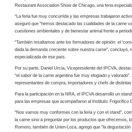
Restaurant Association Show de Chicago, una feria especiali
“La feria fue muy concurrida y las empresas trabajaron acti
aseguró que “hemos destacado las cualidades de la carne vac
cuestiones ambientales y de bienestar animal frente a period
“También resaltamos ante los formadores de opinión el ‘cors
dada la demanda creciente sobre nuestra carne”, concluyó, r
especializada de ese país.
Por su parte, Daniel Urcía, Vicepresidente del IPCVA, destacó 
“el sabor de la carne argentina fue muy elogiado y valorado”.
representantes de compra, importadores y chefs de distintas
Para la participación en la NRA, el IPCVA desarrolló un stand
para las empresas que acompañaron al Instituto: Frigorífico 
“Nos vamos muy conformes con la feria y con el stand”, co
la carne sino a preguntar por los productos que ofrecemos, t
Romero, también de Urien-Loza, agregó que “la degustación f