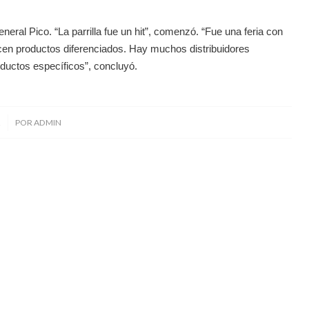
eneral Pico. “La parrilla fue un hit”, comenzó. “Fue una feria con
en productos diferenciados. Hay muchos distribuidores
ctos específicos”, concluyó.
2
POR
ADMIN