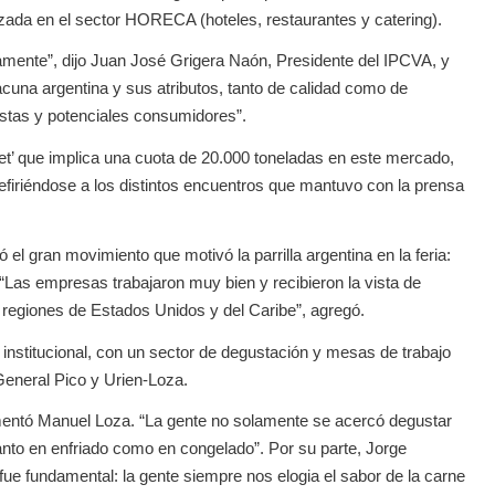
zada en el sector HORECA (hoteles, restaurantes y catering).
vamente”, dijo Juan José Grigera Naón, Presidente del IPCVA, y
una argentina y sus atributos, tanto de calidad como de
istas y potenciales consumidores”.
et’ que implica una cuota de 20.000 toneladas en este mercado,
efiriéndose a los distintos encuentros que mantuvo con la prensa
el gran movimiento que motivó la parrilla argentina en la feria:
 “Las empresas trabajaron muy bien y recibieron la vista de
 regiones de Estados Unidos y del Caribe”, agregó.
 institucional, con un sector de degustación y mesas de trabajo
General Pico y Urien-Loza.
mentó Manuel Loza. “La gente no solamente se acercó degustar
anto en enfriado como en congelado”. Por su parte, Jorge
ue fundamental: la gente siempre nos elogia el sabor de la carne