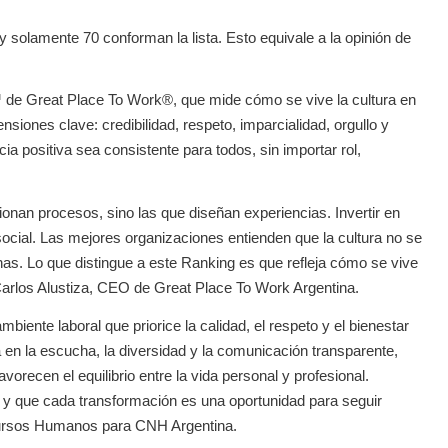
solamente 70 conforman la lista. Esto equivale a la opinión de
 de Great Place To Work®, que mide cómo se vive la cultura en
siones clave: credibilidad, respeto, imparcialidad, orgullo y
a positiva sea consistente para todos, sin importar rol,
ionan procesos, sino las que diseñan experiencias. Invertir en
 social. Las mejores organizaciones entienden que la cultura no se
nas. Lo que distingue a este Ranking es que refleja cómo se vive
 Carlos Alustiza, CEO de Great Place To Work Argentina.
ente laboral que priorice la calidad, el respeto y el bienestar
n la escucha, la diversidad y la comunicación transparente,
vorecen el equilibrio entre la vida personal y profesional.
 y que cada transformación es una oportunidad para seguir
ecursos Humanos para CNH Argentina.