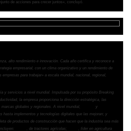
njunto de acciones para crecer juntos», concluyó.
nza, alto rendimiento e innovación. Cada año certifica y reconoce a
ategia empresarial, con un clima organizativo y un rendimiento de
 empresas para trabajar» a escala mundial, nacional, regional,
 y servicios a nivel mundial. Impulsada por su propósito Breaking
uctividad, la empresa proporciona la dirección estratégica, las
s marcas globales y regionales. A nivel mundial,
y
Case IH
New
s hasta implementos y tecnologías digitales que las mejoran; y
CASE
eta de productos de construcción que hacen que la industria sea más
incluyen:
, de tractores agrícolas;
, líder en agricultura
STEYR
Raven