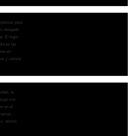
mpresas para
es otorgado
l. El logro
día en las
iene en
os y carrera
idad, la
razgo son
or en el
marcas,
s», afirmó