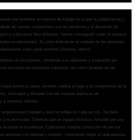
ente por fomentar un entorno de trabajo en el que la colaboración y
ultado de nuestro compromiso con la valoración y el desarrollo de
seguro y a procesos bien definidos, hemos conseguido crear un espacio
ultados excepcionales. Es esta dedicación al cuidado de las personas
olaboradores como para nuestros clientes», afirmó.
radores en la empresa, retratando sus opiniones y evaluando las
 una encuesta de respuesta voluntaria, así como pruebas de las
para América Latina, también celebra el logro y el compromiso de la
vo, innovador y alineado con las mejores prácticas de
y a nuestros clientes.
empresa para trabajar y esto se refleja en cada acción. También
n y la diversidad. Creemos que un equipo inclusivo, formado por una
a alcanzar la excelencia. Cultivamos nuestra convicción de ser los
s opciones con libertad y respeto, conociendo mejor a cada persona