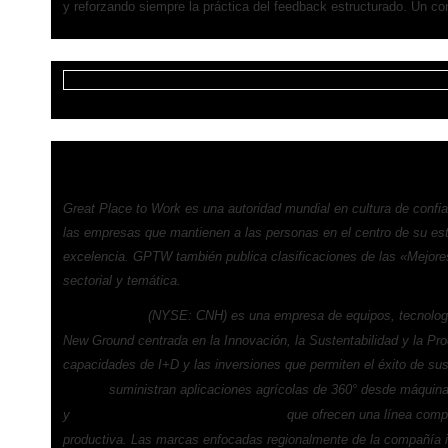
y reforzando siempre la práctica del feedback estructurado. Un co
Acerca de GPTW
Great Place to Work es una autoridad mundial en cultura de confia
las empresas que mantienen a las personas en el centro de su estr
excelencia. GPTW también publica clasificaciones de las «Mejores
sectorial y temática.
(NYSE: CNH) es una empresa de equipos, tecnología
CNH Industrial
New Ground centrada en la Innovación, la Sustentabilidad y la Prod
capacidades de I+D y las inversiones que permiten el éxito de su
suministran aplicaciones agrícolas de 360° desde máquina
Holland
y
que ofrecen una línea compl
New Holland Construction Equipment
productiva. Las marcas enfocadas regionalmente de la compañía 