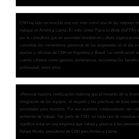
CNH ha sido reconocida una vez más como una de las mejores e
trabajar en América Latina. El sello Great Place to Work (GPTW) 
por la consultora que es autoridad mundial en cultura organizaciona
consolida los comentarios positivos de los empleados en el día a 
plantas y oficinas de CNH en Argentina y Brasil. La certificación t
cuenta criterios como gestión, pertenencia, remuneración, benefici
profesional, entre otros.
«Renovar nuestra certificación reafirma que el fomento de la divers
integración de los equipos, el respeto y las prácticas de buen lide
prioridades para nosotros. Por eso nuestros colaboradores ven val
ambiente de trabajo. Ser parte de CNH, en cada una de nuestras 
significa estar en una empresa que valora y prioriza a las persona
Rafael Miotto, presidente de CNH para América Latina.