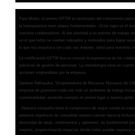
Para Miotto, el premio GPTW es testimonio del compromiso perman
la transparencia sean pilares fundamentales. «Este logro es el res
nuestros colaboradores. Al dar prioridad a un entorno de trabajo 
en el que todos se sienten valorados y motivados para lograr res
lo que nos impulsa a ser cada vez mejores, tanto para nuestros c
La certificación GPTW busca conocer la experiencia de los colabo
prácticas de gestión de personas. La metodología tiene en cuenta
acciones emprendidas por la empresa.
Darilene Raftopulos, Vicepresidenta de Recursos Humanos de CNH 
empresa de promover cada vez más un ambiente de trabajo inclusi
sustentabilidad, poniendo siempre en primer lugar a nuestra gente 
«Nuestra compañía tiene el compromiso de seguir siendo la mejor 
estamos orgullosos de consolidar nuestro camino hacia la inclusió
diversidad de ideas, sentimientos y opiniones, es fundamental par
mejores, proporcionando espacios donde todos puedan expresar su