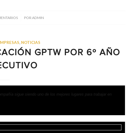
/
MENTARIOS
POR
ADMIN
EMPRESAS
,
NOTICIAS
ICACIÓN GPTW POR 6º AÑO
ECUTIVO
ompañía sigue siendo uno de los mejores lugares para trabajar en