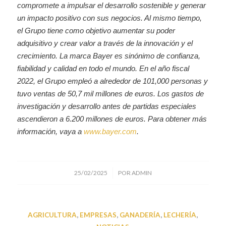
compromete a impulsar el desarrollo sostenible y generar
un impacto positivo con sus negocios. Al mismo tiempo,
el Grupo tiene como objetivo aumentar su poder
adquisitivo y crear valor a través de la innovación y el
crecimiento. La marca Bayer es sinónimo de confianza,
fiabilidad y calidad en todo el mundo. En el año fiscal
2022, el Grupo empleó a alrededor de 101,000 personas y
tuvo ventas de 50,7 mil millones de euros. Los gastos de
investigación y desarrollo antes de partidas especiales
ascendieron a 6.200 millones de euros. Para obtener más
información, vaya a
www.bayer.com
.
/
25/02/2025
POR
ADMIN
AGRICULTURA
,
EMPRESAS
,
GANADERÍA
,
LECHERÍA
,