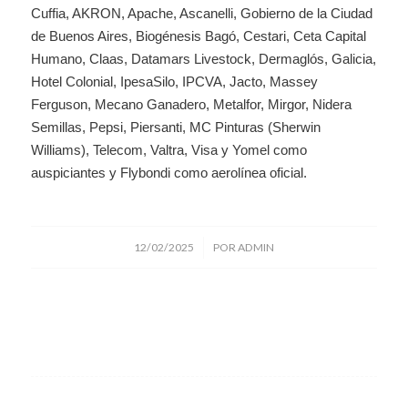
Cuffia, AKRON, Apache, Ascanelli, Gobierno de la Ciudad
de Buenos Aires, Biogénesis Bagó, Cestari, Ceta Capital
Humano, Claas, Datamars Livestock, Dermaglós, Galicia,
Hotel Colonial, IpesaSilo, IPCVA, Jacto, Massey
Ferguson, Mecano Ganadero, Metalfor, Mirgor, Nidera
Semillas, Pepsi, Piersanti, MC Pinturas (Sherwin
Williams), Telecom, Valtra, Visa y Yomel como
auspiciantes y Flybondi como aerolínea oficial.
/
12/02/2025
POR
ADMIN