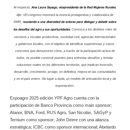
Al respecto,
,
Ana Laura Sayago, vicepresidenta de la Red Mujeres Rurales
dijo: «
El congreso mostrará la esencia protagonista y colaborativa de
RMR,
reuniendo a una diversidad de actores para dialogar y debatir sobre
. Convoca a los distintos roles de
los desafíos del agro y sus oportunidades
sectores y escalas productivas, sociedad civil, agencias internacionales
y gobiernos locales, con el objetivo de identificar experiencias y casos
concretos que demuestren cómo, a través de la participación activa de
todos, es posible construir puentes para enfrentar desafíos y brindar
soluciones reales en los diferentes territorios, que implican inversión,
desarrollo, crecimiento, arraigo, en definitiva, mejora en las comunidades
y en el país entero. Sin lugar a duda, un modelo de articulación local y de
exportación
«.
Expoagro 2025 edición YPF Agro cuenta con la
participación de Banco Provincia como main sponsor;
Atanor, BNA, Ford, RUS Agro, San Nicolás, SAGyP y
Ternium como sponsor; John Deere con una alianza
estratégica; ICBC como sponsor internacional; Abelardo