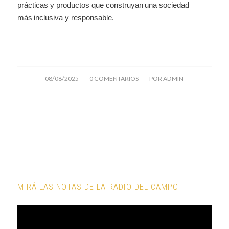
prácticas y productos que construyan una sociedad
más inclusiva y responsable.
/
/
08/08/2025
0 COMENTARIOS
POR
ADMIN
MIRÁ LAS NOTAS DE LA RADIO DEL CAMPO