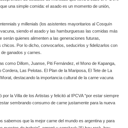
 que una simple comida: el asado es un momento de unión,
tennials y millenials (los asistentes mayoritarios al Cosquín
e vacuna, siendo el asado y las hamburguesas las comidas más
e serán quienes alimenten a las generaciones futuras,
hicos. Por lo dicho, convocarlos, seducirlos y fidelizarlos con
a de ganados y carnes.
as como Dillom, Juanse, Piti Fernández, el Mono de Kapanga,
o Cordera, Las Pelotas. El Plan de la Mariposa, El Tete de La
Morat, destacando la importancia cultural de la carne vacuna
or la Villa de los Artistas y felicitó al IPCVA “por estar siempre
es estar sembrando consumo de carne justamente para la nueva
dos sabemos que la mejor carne del mundo es argentina y para
puestos de trabajo”, agregó y concluyó: “Si hay rock, hay