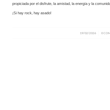
propiciada por el disfrute, la amistad, la energía y la comunid
¡Si hay rock, hay asado!
/
19/02/2026
0 CO