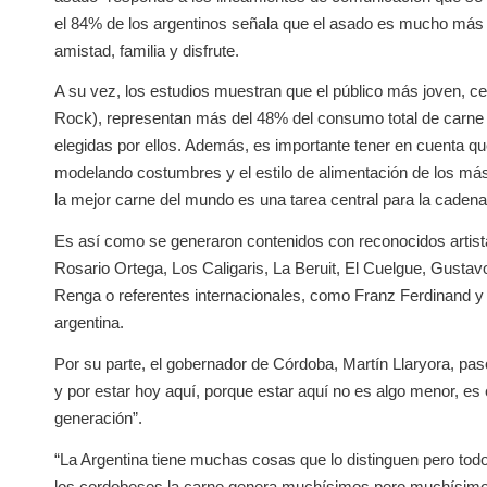
el 84% de los argentinos señala que el asado es mucho más
amistad, familia y disfrute.
A su vez, los estudios muestran que el público más joven, cen
Rock), representan más del 48% del consumo total de carn
elegidas por ellos. Además, es importante tener en cuenta qu
modelando costumbres y el estilo de alimentación de los más c
la mejor carne del mundo es una tarea central para la caden
Es así como se generaron contenidos con reconocidos artist
Rosario Ortega, Los Caligaris, La Beruit, El Cuelgue, Gustav
Renga o referentes internacionales, como Franz Ferdinand y 
argentina.
Por su parte, el gobernador de Córdoba, Martín Llaryora, pasó p
y por estar hoy aquí, porque estar aquí no es algo menor, 
generación”.
“La Argentina tiene muchas cosas que lo distinguen pero to
los cordobeses la carne genera muchísimos pero muchísimos 