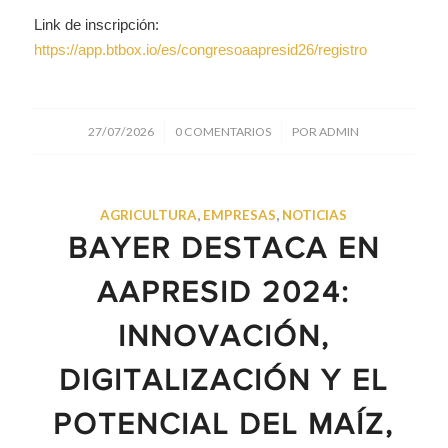
Link de inscripción:
https://app.btbox.io/es/congresoaapresid26/registro
/
/
27/07/2026
0 COMENTARIOS
POR
ADMIN
AGRICULTURA
,
EMPRESAS
,
NOTICIAS
BAYER DESTACA EN
AAPRESID 2024:
INNOVACIÓN,
DIGITALIZACIÓN Y EL
POTENCIAL DEL MAÍZ,