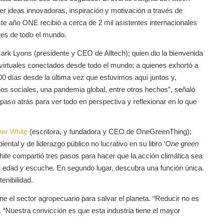
ecer ideas innovadoras, inspiración y motivación a través de
este año ONE recibió a cerca de 2 mil asistentes internacionales
tes de todo el mundo.
Mark Lyons (presidente y CEO de Alltech); quien dio la bienvenida
s virtuales conectados desde todo el mundo; a quienes exhortó a
00 días desde la última vez que estuvimos aquí juntos y,
s sociales, una pandemia global, entre otros hechos”, señaló
so atrás para ver todo en perspectiva y reflexionar en lo que
er White
(escritora, y fundadora y CEO de OneGreenThing);
tal y de liderazgo público no lucrativo en su libro ‘
One green
White compartió tres pasos para hacer que la acción climática sea
su edad y escuche. En segundo lugar, descubra una función única.
enibilidad.
ne el sector agropecuario para salvar el planeta. “Reducir no es
. “Nuestra convicción es que esta industria tiene el mayor