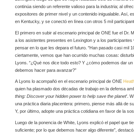
continúa siendo un referente valioso para la industria; al ofr
expositores de primer nivel y un contenido inigualable. Así, 
en Kentucky, y se conectó en línea con otros 5 mil participan
El primero en subir al escenario principal de ONE fue el Dr. 
a los asistentes presentes en Lexington y a los participante
pensar en lo que les depara el futuro. “Han pasado casi mil 1
ciertamente, vemos que han ocurrido muchas cosas: disturbio
Lyons. “¿Qué nos dice todo esto? Y ¿cómo podemos dar un pa
debemos hacer para avanzar?”
A Lyons lo acompañó en el escenario principal de ONE
Heath
quien ha plasmado dos décadas de trabajo en la defensa ambien
thing: Discover your hidden power to help save the planet
’. 
una práctica diaria placentera: primero, piense más allá de 
Y, por último, adopte una práctica cotidiana en favor de la sost
Luego de la ponencia de White, Lyons explicó el papel que tie
suficiente; por lo que debemos hacer algo diferente”, destacó