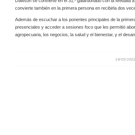
Dawson se convierte en el 31.º galardonado con la Medalla a 
convierte también en la primera persona en recibirla dos vec
Además de escuchar a los ponentes principales de la primera 
presenciales y acceder a sesiones foco que les permitió abord
agropecuaria, los negocios, la salud y el bienestar, y el desarr
/
24/05/202