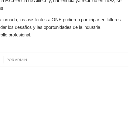
la Excelencia de Alltech y, habiéndola ya recibido en 1992, se
es.
jornada, los asistentes a ONE pudieron participar en talleres
ar los desafíos y las oportunidades de la industria
ollo profesional.
2
POR
ADMIN