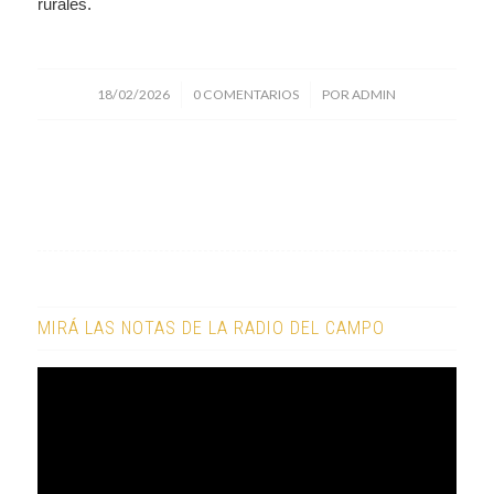
rurales.
/
/
18/02/2026
0 COMENTARIOS
POR
ADMIN
MIRÁ LAS NOTAS DE LA RADIO DEL CAMPO