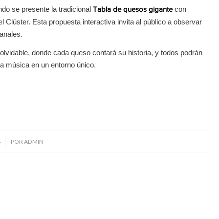
o se presente la tradicional
con
Tabla de quesos gigante
 Clúster. Esta propuesta interactiva invita al público a observar
anales.
olvidable, donde cada queso contará su historia, y todos podrán
 la música en un entorno único.
4
POR
ADMIN