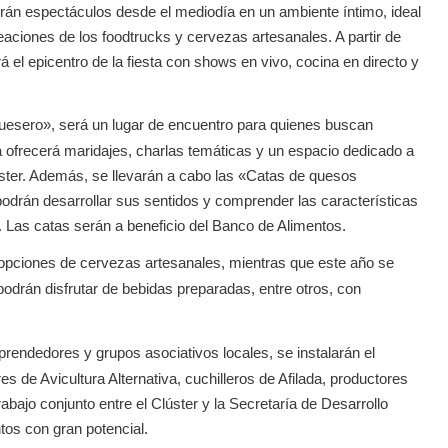
ecerán espectáculos desde el mediodía en un ambiente íntimo, ideal
eaciones de los foodtrucks y cervezas artesanales. A partir de
rá el epicentro de la fiesta con shows en vivo, cocina en directo y
uesero», será un lugar de encuentro para quienes buscan
a ofrecerá maridajes, charlas temáticas y un espacio dedicado a
úster. Además, se llevarán a cabo las «Catas de quesos
 podrán desarrollar sus sentidos y comprender las características
a. Las catas serán a beneficio del Banco de Alimentos.
opciones de cervezas artesanales, mientras que este año se
podrán disfrutar de bebidas preparadas, entre otros, con
rendedores y grupos asociativos locales, se instalarán el
 de Avicultura Alternativa, cuchilleros de Afilada, productores
trabajo conjunto entre el Clúster y la Secretaría de Desarrollo
os con gran potencial.