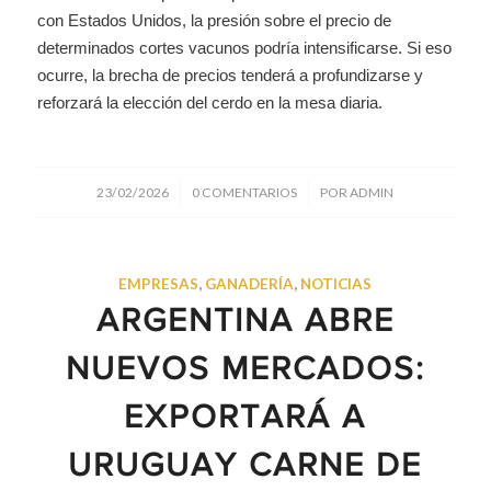
con Estados Unidos, la presión sobre el precio de
determinados cortes vacunos podría intensificarse. Si eso
ocurre, la brecha de precios tenderá a profundizarse y
reforzará la elección del cerdo en la mesa diaria.
/
/
23/02/2026
0 COMENTARIOS
POR
ADMIN
EMPRESAS
,
GANADERÍA
,
NOTICIAS
ARGENTINA ABRE
NUEVOS MERCADOS:
EXPORTARÁ A
URUGUAY CARNE DE