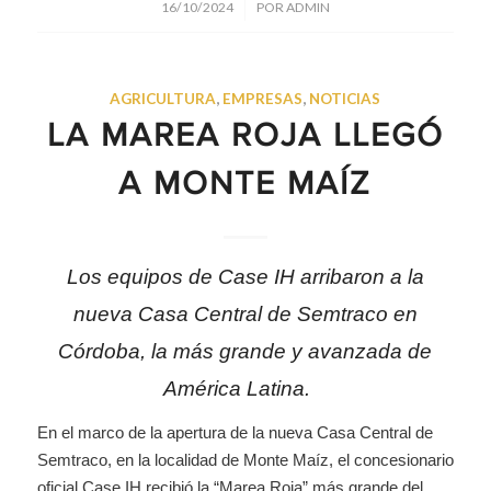
/
16/10/2024
POR
ADMIN
AGRICULTURA
,
EMPRESAS
,
NOTICIAS
LA MAREA ROJA LLEGÓ
A MONTE MAÍZ
Los equipos de Case IH arribaron a la
nueva Casa Central de Semtraco en
Córdoba, la más grande y avanzada de
América Latina.
En el marco de la apertura de la nueva Casa Central de
Semtraco, en la localidad de Monte Maíz, el concesionario
oficial Case IH recibió la “Marea Roja” más grande del