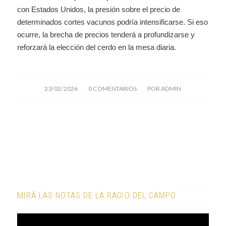
con Estados Unidos, la presión sobre el precio de
determinados cortes vacunos podría intensificarse. Si eso
ocurre, la brecha de precios tenderá a profundizarse y
reforzará la elección del cerdo en la mesa diaria.
/
/
23/02/2026
0 COMENTARIOS
POR
ADMIN
MIRÁ LAS NOTAS DE LA RADIO DEL CAMPO