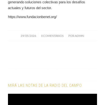
generando soluciones colectivas para los desafíos
actuales y futuros del sector.
https://www.fundacionbenet.org/
/
/
29/05/2026
0 COMENTARIOS
POR
ADMIN
MIRÁ LAS NOTAS DE LA RADIO DEL CAMPO